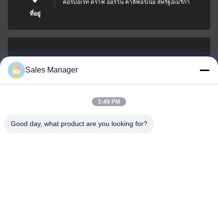
คอร์ปอเรท ดราฟ ออร์วีน คาลิฟอร์เนีย สหรัฐอเมริกา
ที่อยู่
sales@ltcircuit.com
Sales Manager
อีเมล
1:49 PM
Good day, what product are you looking for?
001-512-7443871
โทรศัพท์
LT CIRCUIT CO.,LTD.