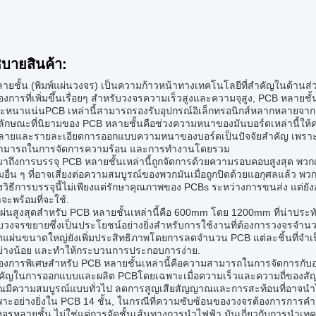
ิบายสินค้า:
ายชั้น (พิมพ์แผ่นวงจร) เป็นความก้าวหน้าทางเทคโนโลยีที่สําคัญในด้าน
งการที่เพิ่มขึ้นเรื่อยๆ สําหรับวงจรความเร็วสูงและความจุสูง, PCB หลายชั้น 
ะหนาแน่นPCB เหล่านี้สามารถรองรับอุปกรณ์อิเล็กทรอนิกส์หลากหลายจากอุป
นลักษณะที่นิยามของ PCB หลายชั้นคือช่วงความหนาของมันบอร์ดเหล่านี้ให้ค
ายและรายละเอียดการออกแบบความหนาของบอร์ดเป็นปัจจัยสําคัญ เพราะ
ามารถในการจัดการความร้อน และการทํางานโดยรวม
นมาถึงการบรรจุ PCB หลายชั้นเหล่านี้ถูกจัดการด้วยความรอบคอบสูงสุด พวก
อื่น ๆ ที่อาจเสี่ยงต่อความสมบูรณ์ของพวกมันเมื่อถูกปิดด้วยแอกุศลแล้ว 
่งวิธีการบรรจุนี้ไม่เพียงแต่รักษาคุณภาพของ PCBs ระหว่างการขนส่ง แต่
ะพร้อมที่จะใช้.
่นสูงสุดสําหรับ PCB หลายชั้นเหล่านี้คือ 600mm โดย 1200mm ที่น่าประ
วงจรขยายซึ่งเป็นประโยชน์อย่างยิ่งสําหรับการใช้งานที่ต้องการวงจรจํ
ตแผ่นขนาดใหญ่ยังเพิ่มประสิทธิภาพโดยการลดจํานวน PCB แต่ละชิ้นที่จําเป
่างน้อย และทําให้กระบวนการประกอบการง่าย.
องการพิเศษสําหรับ PCB หลายชั้นเหล่านี้คือความสามารถในการจัดการกับ
าคัญในการออกแบบและผลิต PCBโดยเฉพาะเมื่อความเร็วและความถี่ของสัญญาณ
มีความสมบูรณ์แบบทั่วไป ลดการสูญเสียสัญญาณและการสะท้อนที่อาจนําไ
าะอย่างยิ่งใน PCB 14 ชั้น, ในกรณีที่ความซับซ้อนของวงจรต้องการการคํ
จรหลายชั้น ไม่ใช่แค่การจัดชั้นเส้นทางการนําไฟฟ้า มันเกี่ยวกับการนําเท