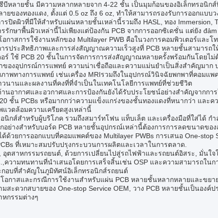
ซีบีหลายชั้น มีความหลากหลายจาก 4-22 ชั้น เป็นมุมก้อนของอิเล็กทรอนิกส์ท
ยของทองแดง, ตั้งแต่ 0.5 oz ถึง 6 oz, ทําให้สามารถรองรับการออกแบบวงจรที่
อการปิดผิวที่มีให้สําหรับแผ่นหลายชั้นเหล่านี้รวมถึง HASL, ทอง Immersion
รักษาพื้นผิวเหล่านี้ไม่เพียงแต่ป้องกัน PCB จากการออกซิเดชั่น แต่ยัง đảm
นโอกาสการใช้งานหลักของ Multilayer PWB คือในวงการคอมพิวเตอร์และโทร
งการประสิทธิภาพและการส่งสัญญาณความเร็วสูงที่ PCB หลายชั้นสามารถให
ตอร์ ใช้ PCB 20 ชั้นในการจัดการการส่งสัญญาณหลายครั้งพร้อมกันโดยไม่ต้
ของอุปกรณ์การแพทย์ ความน่าเชื่อถือและความแม่นยําเป็นสิ่งสําคัญมาก 
ยภาพทางการแพทย์ เช่นเครื่อง MRIรวมถึงในอุปกรณ์วินิจฉัยพกพาที่คอมแ
วนานและผลงานที่คงที่ที่จําเป็นในเทคโนโลยีการแพทย์ที่ช่วยชีวิต
ด้านอากาศและอวกาศและการป้องกันยังได้รับประโยชน์อย่างสําคัญจากการใ
 20 ชั้น PCBs หรือมากกว่าความแข็งแกร่งของชั้นทองแดงที่หนากว่า และความ
แวดล้อมความเครียดสูงเหล่านี้
รอนิกส์สําหรับผู้บริโภค รวมถึงสมาร์ทโฟน แท็บเล็ต และเครื่องมือที่ใส่ได้
อีกอย่างสําหรับบอร์ด PCB หลายชั้นอุปกรณ์เหล่านี้ต้องการการลดขนาดของ
ด้ด้วยการออกแบบที่คอมแพคต์ของ Multilayer PWBs การเสนอ One-stop Se
PCBs ที่เหมาะสมปรับปรุงกระบวนการผลิตและเวลาในการตลาด.
ด, อุตสาหกรรมรถยนต์, ด้วยการเปลี่ยนไปสู่รถไฟฟ้าและรถยนต์อิสระ, มั่นใ
น.,ความทนทานที่นําเสนอโดยการเสร็จสิ้นเช่น OSP และความสามารถในการ
กอบที่สําคัญในภูมิทัศน์อิเล็กทรอนิกส์รถยนต์
อ โอกาสและกรณีการใช้งานสําหรับแผ่น PCB หลายชั้นหลากหลายและขยายตัวต
มสะดวกสบายของ One-stop Service OEM, วาง PCB หลายชั้นเป็นองค์ประก
าหกรรมต่างๆ