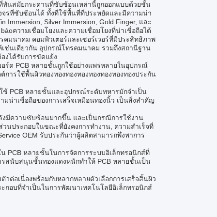
ี่ทันสมัยกระดานที่ซับซ้อนเหล่านี้ถูกออกแบบด้วยชั้น
ซับซ้อนได้ ทั้งที่ใช้พื้นที่ที่ประหยัดและมีความน่า
, Tin Immersion, Silver Immersion, Gold Finger, และ
 bảoความเชื่อมโยงและความเชื่อมโยงที่น่าเชื่อถือได้
คมนาคม คอมพิวเตอร์และเซอร์เวอร์ที่มีประสิทธิภาพ
้เช่นเดียวกัน อุปกรณ์โทรคมนาคม รวมถึงสถานีฐาน
องได้รับการขัดแย้ง
บอร์ด PCB หลายชั้นถูกใช้อย่างแพร่หลายในอุปกรณ์
พคต์การใช้พื้นผิวทองทองทองทองทองทองทองทองประกัน
ช้ PCB หลายชั้นและอุปกรณ์ระดับทหารมักจําเป็น
น่าเชื่อถือของการเสร็จเหมือนทองนิ้ว เป็นสิ่งสําคัญ
 กําลังมีความซับซ้อนมากขึ้น และเป็นกรณีการใช้งาน
ส่วนประกอบในขณะที่ยังคงการทํางาน, ความสําเร็จที่
rvice OEM รับประกันว่าผู้ผลิตสามารถพึ่งพาการ
จใน PCB หลายชั้นในการจัดการระบบอิเล็กทรอนิกส์ที่
สนับสนุนชั้นทองแดงหนักทําให้ PCB หลายชั้นเป็น
่อเนื่องพร้อมกับหลากหลายตัวเลือกการเสร็จสิ้นผิว
อบที่จําเป็นในการพัฒนาเทคโนโลยีอิเล็กทรอนิกส์