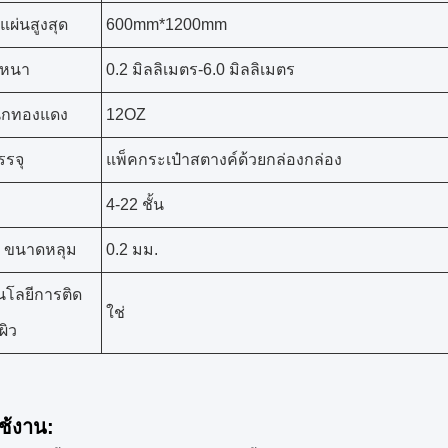
ผ่นสูงสุด
600mm*1200mm
หนา
0.2 มิลลิเมตร-6.0 มิลลิเมตร
นักทองแดง
12OZ
รจุ
แพ็คกระเป๋าสตางค์ด้วยกล่องกล่อง
4-22 ชั้น
่ํา ขนาดหลุม
0.2 มม.
โลยีการติด
ใช่
นผิว
ช้งาน: