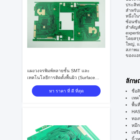
ประสิท
สําหรับ
หนึ่งใน
ซ้อนซับ
สําคัญ
experti
โดยสรุ
ใหญ่, 
สภาพแวด
ของแอปพ
แผงวงจรพิมพ์หลายชั้น SMT และ
เทคโนโลยีการติดตั้งพื้นผิว (Surface
ลักษ
Mount Technology) พร้อม 6 เลเยอร์
หา ราคา ที่ ดี ที่สุด
ชื่อ
เทคโ
พื้นที
HAS
ทอง
หมึก
เหร
นิ้ว