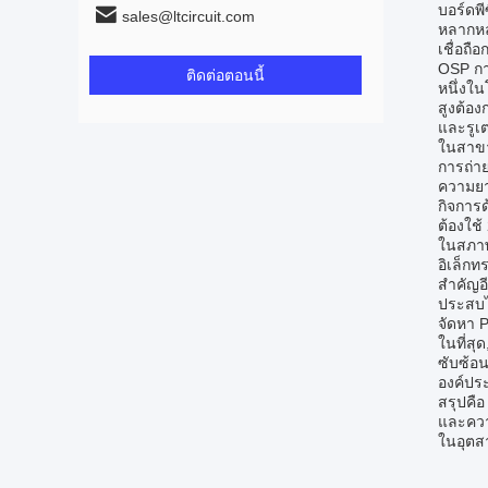
บอร์ดพี
sales@ltcircuit.com
หลากหลา
เชื่อถื
OSP การ
ติดต่อตอนนี้
หนึ่งใ
สูงต้อ
และรูเ
ในสาขา
การถ่า
ความยา
กิจการ
ต้องใช้
ในสภาพ
อิเล็กท
สําคัญ
ประสบไ
จัดหา 
ในที่สุ
ซับซ้อ
องค์ประ
สรุปคื
และควา
ในอุตส