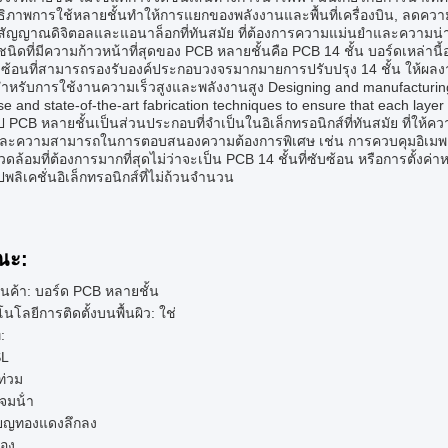
ธิภาพการใช้หลายชั้นทําให้การแยกของพลังงานและพื้นที่เครื่องบิน, ลดคว
สัญญาณดิจิตอลและแอนาล็อกที่ทันสมัย ที่ต้องการความแม่นยําและความน่าเช
ชนิดที่มีความก้าวหน้าที่สุดของ PCB หลายชั้นคือ PCB 14 ชั้น บอร์ดเหล่านี้
ซ้อนที่สามารถรองรับองค์ประกอบวงจรมากมายการปรับปรุง 14 ชั้น ให้ผลงานไ
สําหรับการใช้งานความเร็วสูงและพลังงานสูง Designing and manufacturing
se and state-of-the-art fabrication techniques to ensure that each layer
ป PCB หลายชั้นเป็นส่วนประกอบที่จําเป็นในอิเล็กทรอนิกส์ที่ทันสมัย ที
และความสามารถในการตอบสนองความต้องการพิเศษ เช่น การควบคุมอิเมพานซ์
ล้อมที่ต้องการมากที่สุดไม่ว่าจะเป็น PCB 14 ชั้นที่ซับซ้อน หรือการตั้งค
ลิเคชั่นอิเล็กทรอนิกส์ที่ไม่ถ้วนจํานวน
ณะ:
สินค้า: บอร์ด PCB หลายชั้น
นโลยีการติดตั้งบนพื้นผิว: ใช่
่:
L
ท่วม
จมน้ํา
ียญทองแดงลึกลง
ทอง