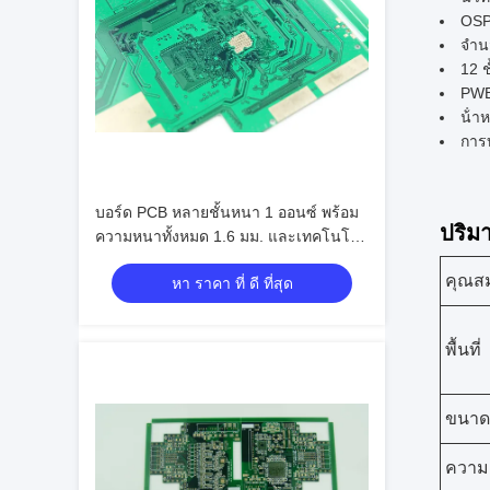
OS
จําน
12 ช
PWB
น้ํ
การบ
บอร์ด PCB หลายชั้นหนา 1 ออนซ์ พร้อม
ปริม
ความหนาทั้งหมด 1.6 มม. และเทคโนโลยี
ติดตั้งบนพื้นผิว
คุณสม
หา ราคา ที่ ดี ที่สุด
พื้นที่
ขนาด
ความ