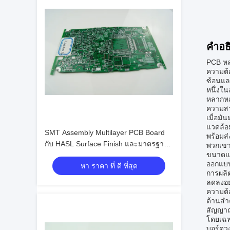
คําอธ
PCB หล
ความต้อ
ซ้อนแล
หนึ่งใ
หลากหล
ความส
เมื่อมั
แวดล้อม
SMT Assembly Multilayer PCB Board
พร้อมส
กับ HASL Surface Finish และมาตรฐาน
พวกเขาจ
ขนาดแผ
IPC-A-610 D
ออกแบบ
หา ราคา ที่ ดี ที่สุด
การผลิ
ลดลงอย
ความต้
ด้านสํ
สัญญาณ
โดยเฉพ
บอร์ดวง