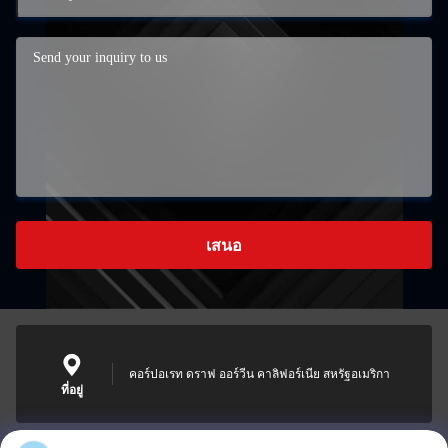
เสนอ
คอร์ปอเรท ดราฟ ออร์วีน คาลิฟอร์เนีย สหรัฐอเมริกา
ที่อยู่