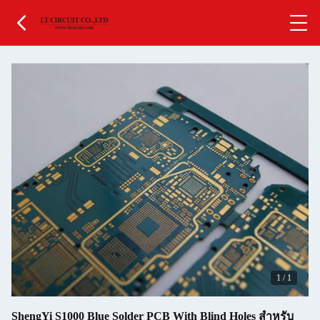
1
/
1
ShengYi S1000 Blue Solder PCB With Blind Holes สําหรับ