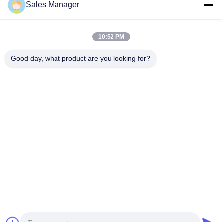
Sales Manager
sales@ltcircuit.com
อีเมล
10:52 PM
Good day, what product are you looking for?
001-512-7443871
โทรศัพท์
LT CIRCUIT CO.,LTD.