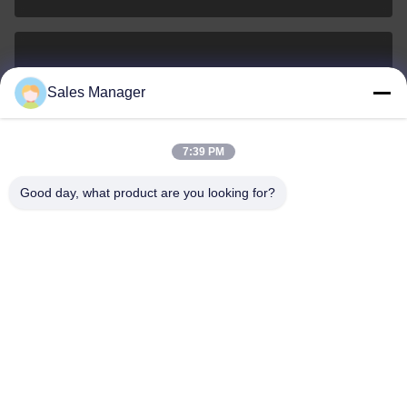
sales@ltcircuit.com
Sales Manager
อีเมล
7:39 PM
Good day, what product are you looking for?
001-512-7443871
โทรศัพท์
LT CIRCUIT CO.,LTD.