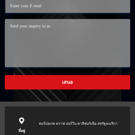
เสนอ
คอร์ปอเรท ดราฟ ออร์วีน คาลิฟอร์เนีย สหรัฐอเมริกา
ที่อยู่