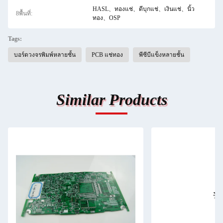
HASL、ทองแช่、ดีบุกแช่、เงินแช่、นิ้ว
8พื้นที่:
ทอง、OSP
Tags:
บอร์ดวงจรพิมพ์หลายชั้น
PCB แช่ทอง
พีซีบีแข็งหลายชั้น
Similar Products