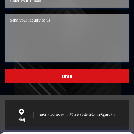
เสนอ
คอร์ปอเรท ดราฟ ออร์วีน คาลิฟอร์เนีย สหรัฐอเมริกา
ที่อยู่