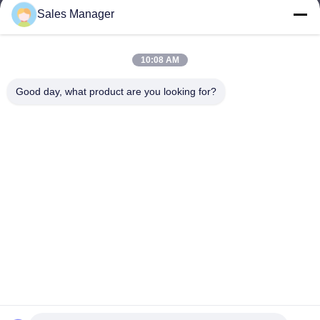
Sales Manager
sales@ltcircuit.com
อีเมล
10:08 AM
Good day, what product are you looking for?
001-512-7443871
โทรศัพท์
LT CIRCUIT CO.,LTD.