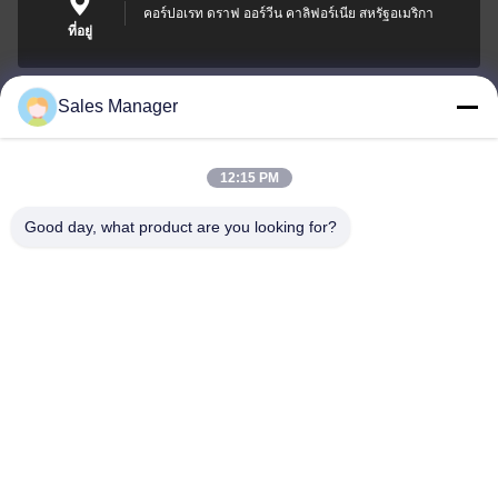
คอร์ปอเรท ดราฟ ออร์วีน คาลิฟอร์เนีย สหรัฐอเมริกา
ที่อยู่
Sales Manager
sales@ltcircuit.com
อีเมล
12:15 PM
Good day, what product are you looking for?
001-512-7443871
โทรศัพท์
LT CIRCUIT CO.,LTD.