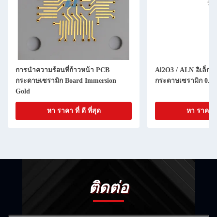
การนําความร้อนที่ก้าวหน้า PCB
Al2O3 / ALN อิเล็กท
กระดาษเซรามิก Board Immersion
กระดาษเซรามิก 0.1 
Gold
หา ราคา ที่ ดี ที่สุด
หา ราคา ที่ 
ติดต่อ