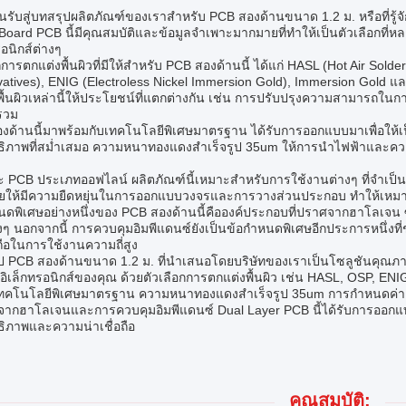
อนรับสู่บทสรุปผลิตภัณฑ์ของเราสำหรับ PCB สองด้านขนาด 1.2 ม. หรือที่รู้จ
 Board PCB นี้มีคุณสมบัติและข้อมูลจำเพาะมากมายที่ทำให้เป็นตัวเลือกที่
รอนิกส์ต่างๆ
กการตกแต่งพื้นผิวที่มีให้สำหรับ PCB สองด้านนี้ ได้แก่ HASL (Hot Air Solde
vatives), ENIG (Electroless Nickel Immersion Gold), Immersion Gold
พื้นผิวเหล่านี้ให้ประโยชน์ที่แตกต่างกัน เช่น การปรับปรุงความสามารถใน
รวม
งด้านนี้มาพร้อมกับเทคโนโลยีพิเศษมาตรฐาน ได้รับการออกแบบมาเพื่อใ
ธิภาพที่สม่ำเสมอ ความหนาทองแดงสำเร็จรูป 35um ให้การนำไฟฟ้าและความท
 PCB ประเภทออฟไลน์ ผลิตภัณฑ์นี้เหมาะสำหรับการใช้งานต่างๆ ที่จำเป
วยให้มีความยืดหยุ่นในการออกแบบวงจรและการวางส่วนประกอบ ทำให้เหมาะสำ
นดพิเศษอย่างหนึ่งของ PCB สองด้านนี้คือองค์ประกอบที่ปราศจากฮาโลเจน ซ
งๆ นอกจากนี้ การควบคุมอิมพีแดนซ์ยังเป็นข้อกำหนดพิเศษอีกประการหนึ่งท
อถือในการใช้งานความถี่สูง
ป PCB สองด้านขนาด 1.2 ม. ที่นำเสนอโดยบริษัทของเราเป็นโซลูชันคุณภา
์อิเล็กทรอนิกส์ของคุณ ด้วยตัวเลือกการตกแต่งพื้นผิว เช่น HASL, OSP,
 เทคโนโลยีพิเศษมาตรฐาน ความหนาทองแดงสำเร็จรูป 35um การกำหนดค่
ศจากฮาโลเจนและการควบคุมอิมพีแดนซ์ Dual Layer PCB นี้ได้รับการออก
ธิภาพและความน่าเชื่อถือ
คุณสมบัติ: