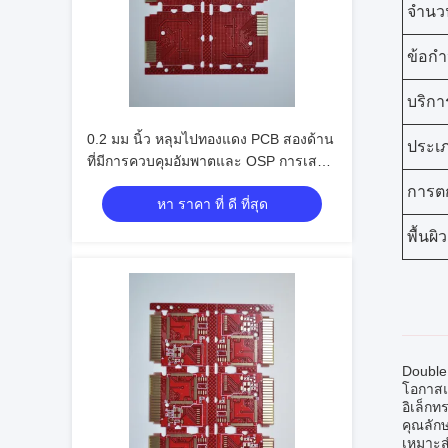
จำนวน
ข้อก
บริกา
0.2 มม นิ้ว หลุมไปทองแดง PCB สองด้าน
ประเ
ที่มีการควบคุมอัมพาตและ OSP การเสร็จ
ผิว
การตก
หา ราคา ที่ ดี ที่สุด
พื้นผิว
Double
โอกาสแ
อิเล็กท
คุณลัก
เหมาะส