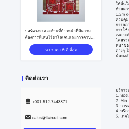
ให้มั่
ด้วยคว
1.2m d
ควบคุมอ
การออก
การใช้ง
บอร์ดวงจรสองด้านที่ก้าวหน้าที่มีความ
เหมาะส
ต้องการพิเศษไร้ฮาโลเจนและการควบคุม
โดยรวม
อัมพาต ± 10%
หนาของ
หา ราคา ที่ ดี ที่สุด
ต่างๆ ไ
มั่นคงส
ติดต่อเรา
บริการ
1. ทอง
2. Min.
+001-512-7443871
3. การ
4. บริ
5. เทค
sales@ltcircuit.com