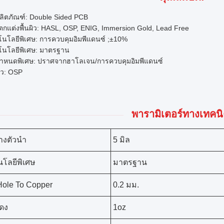
ผลิตภัณฑ์: Double Sided PCB
กแต่งพื้นผิว: HASL, OSP, ENIG, Immersion Gold, Lead Free
โนโลยีพิเศษ: การควบคุมอิมพีแดนซ์ ;±10%
โนโลยีพิเศษ: มาตรฐาน
กำหนดพิเศษ: ปราศจากฮาโลเจน/การควบคุมอิมพีแดนซ์
ผิว: OSP
พารามิเตอร์ทางเทคนิ
่างตัวนำ
5 มิล
โลยีพิเศษ
มาตรฐาน
Hole To Copper
0.2 มม.
ดง
1oz