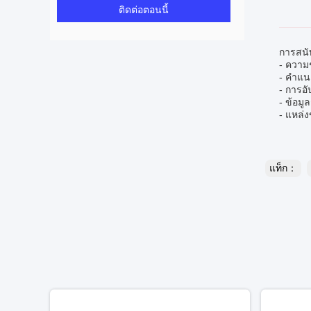
ติดต่อตอนนี้
การสนั
- ความช
- คำแน
- การอ
- ข้อม
- แหล่ง
แท็ก：