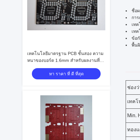
ชื่อ
การต
เทค
เทค
ข้อ
พื้น
เทคโนโลยีมาตรฐาน PCB ชั้นสอง ความ
หนาของบอร์ด 1.6mm สําหรับผลงานที่ดี
กว่า
หา ราคา ที่ ดี ที่สุด
ช่องว
เทคโน
Min. 
ทองแ