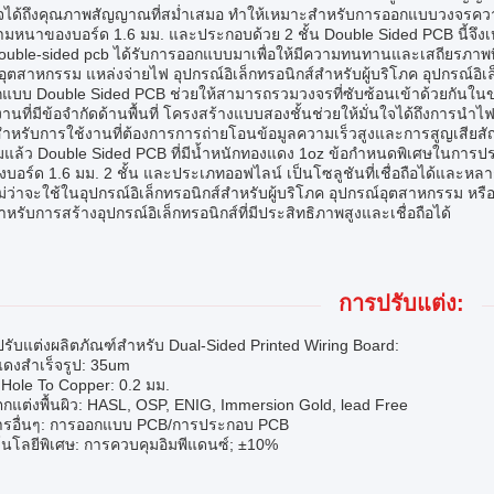
นใจได้ถึงคุณภาพสัญญาณที่สม่ำเสมอ ทำให้เหมาะสำหรับการออกแบบวงจรความ
ามหนาของบอร์ด 1.6 มม. และประกอบด้วย 2 ชั้น Double Sided PCB นี้จ
ouble-sided pcb ได้รับการออกแบบมาเพื่อให้มีความทนทานและเสถียรภาพที
ุตสาหกรรม แหล่งจ่ายไฟ อุปกรณ์อิเล็กทรอนิกส์สำหรับผู้บริโภค อุปกรณ์อิ
แบบ Double Sided PCB ช่วยให้สามารถรวมวงจรที่ซับซ้อนเข้าด้วยกันในขณ
านที่มีข้อจำกัดด้านพื้นที่ โครงสร้างแบบสองชั้นช่วยให้มั่นใจได้ถึงการ
ำหรับการใช้งานที่ต้องการการถ่ายโอนข้อมูลความเร็วสูงและการสูญเสีย
แล้ว Double Sided PCB ที่มีน้ำหนักทองแดง 1oz ข้อกำหนดพิเศษในการ
บอร์ด 1.6 มม. 2 ชั้น และประเภทออฟไลน์ เป็นโซลูชันที่เชื่อถือได้แล
ม่ว่าจะใช้ในอุปกรณ์อิเล็กทรอนิกส์สำหรับผู้บริโภค อุปกรณ์อุตสาหกรรม ห
ำหรับการสร้างอุปกรณ์อิเล็กทรอนิกส์ที่มีประสิทธิภาพสูงและเชื่อถือได้
การปรับแต่ง:
ปรับแต่งผลิตภัณฑ์สำหรับ Dual-Sided Printed Wiring Board:
แดงสำเร็จรูป: 35um
 Hole To Copper: 0.2 มม.
ตกแต่งพื้นผิว: HASL, OSP, ENIG, Immersion Gold, lead Free
การอื่นๆ: การออกแบบ PCB/การประกอบ PCB
โนโลยีพิเศษ: การควบคุมอิมพีแดนซ์; ±10%