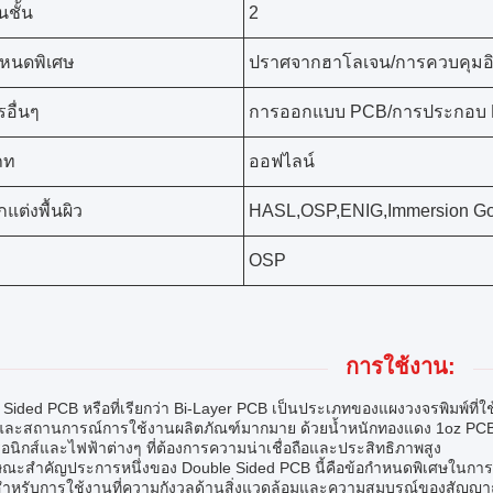
ชั้น
2
ำหนดพิเศษ
ปราศจากฮาโลเจน/การควบคุมอิ
รอื่นๆ
การออกแบบ PCB/การประกอบ
ภท
ออฟไลน์
แต่งพื้นผิว
HASL,OSP,ENIG,Immersion Gol
OSP
การใช้งาน:
 Sided PCB หรือที่เรียกว่า Bi-Layer PCB เป็นประเภทของแผงวงจรพิมพ์ที่ใ
ละสถานการณ์การใช้งานผลิตภัณฑ์มากมาย ด้วยน้ำหนักทองแดง 1oz PCB ส
รอนิกส์และไฟฟ้าต่างๆ ที่ต้องการความน่าเชื่อถือและประสิทธิภาพสูง
ษณะสำคัญประการหนึ่งของ Double Sided PCB นี้คือข้อกำหนดพิเศษในกา
ำหรับการใช้งานที่ความกังวลด้านสิ่งแวดล้อมและความสมบูรณ์ของสัญญาณเ