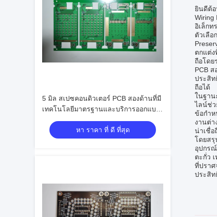
ยินดีต้
Wiring
อิเล็กท
ตัวเลือ
Preser
ตกแต่ง
ถือโดย
PCB สอ
ประสิท
ถือได้
ในฐานะ
5 มิล สเปซคอนดิวเตอร์ PCB สองด้านที่มี
ไลน์ช่
เทคโนโลยีมาตรฐานและบริการออกแบบ
ข้อกำห
PCB / PCB Assembly
งานต่า
หา ราคา ที่ ดี ที่สุด
น่าเชื่
โดยสรุ
อุปกรณ
ตะกั่ว
ที่ปรา
ประสิท