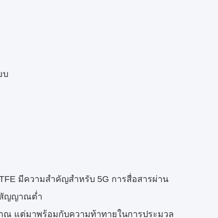
ียบ
้น PTFE มีความสำคัญสำหรับ 5G การสื่อสารผ่าน
ยสัญญาณต่ำ
ญญาณ แต่มาพร้อมกับความท้าทายในการประมวล