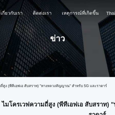
เกี่ยวกับเรา
ติดต่อเรา
เหตุการณ์ที่เกิดขึ้น
Tha
ข่าว
มถี่สูง (พีทีเอฟเอ สับสราท) "ทางหลวงสัญญาณ" สําหรับ 5G และราดาร์
ไมโครเวฟความถี่สูง (พีทีเอฟเอ สับสราท)
ราดาร์