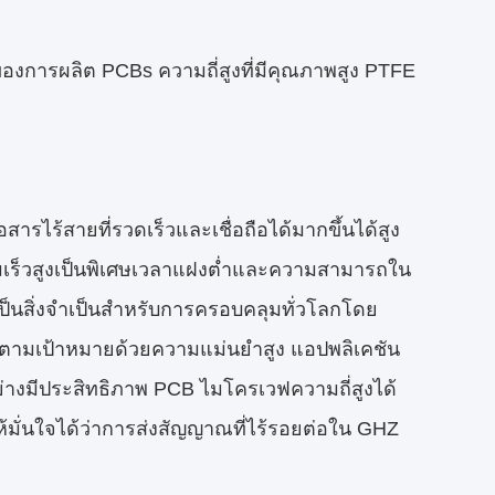
้าของการผลิต PCBs ความถี่สูงที่มีคุณภาพสูง PTFE
ารไร้สายที่รวดเร็วและเชื่อถือได้มากขึ้นได้สูง
วามเร็วสูงเป็นพิเศษเวลาแฝงต่ำและความสามารถใน
ป็นสิ่งจำเป็นสำหรับการครอบคลุมทั่วโลกโดย
ดตามเป้าหมายด้วยความแม่นยำสูง แอปพลิเคชัน
อย่างมีประสิทธิภาพ PCB ไมโครเวฟความถี่สูงได้
้มั่นใจได้ว่าการส่งสัญญาณที่ไร้รอยต่อใน GHZ