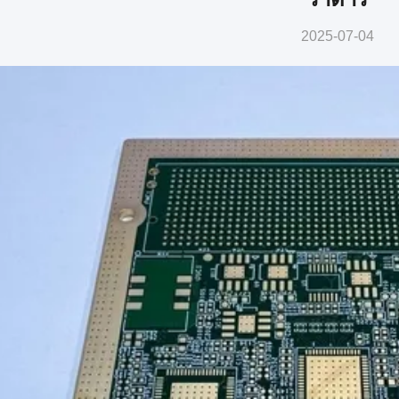
2025-07-04