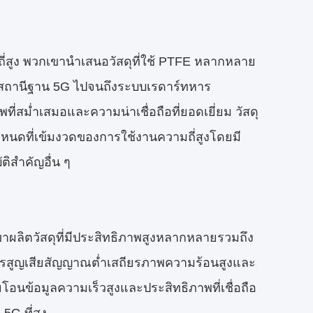
มถี่สูง พวกเขานำเสนอวัสดุที่ใช้ PTFE หลากหลาย
้งแต่สถานีฐาน 5G ไปจนถึงระบบเรดาร์ทหาร
พที่สม่ำเสมอและความน่าเชื่อถือที่ยอดเยี่ยม วัสดุ
นดที่เข้มงวดของการใช้งานความถี่สูงโดยมี
ิสำคัญอื่น ๆ
กเขาผลิตวัสดุที่มีประสิทธิภาพสูงหลากหลายรวมถึง
้การสูญเสียสัญญาณต่ำเสถียรภาพความร้อนสูงและ
ยโอนข้อมูลความเร็วสูงและประสิทธิภาพที่เชื่อถือ
G ที่สูง