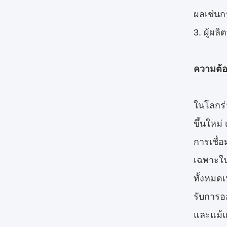
ผลเช่นกา
3. ผู้ผล
ความต้อ
ในโลกร่ว
ขึ้นใหม
การเชื่
เฉพาะใน
ทั้งหมด
รับการอ
และแม้แต