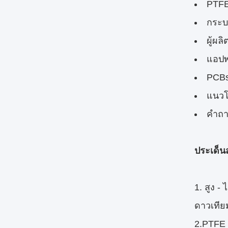
PTFE
กระบ
ผู้ผ
แอปพ
PCBs
แนวโ
คำถา
ประเด็น
1. สูง -
ดาวเทีย
2.PTFE 