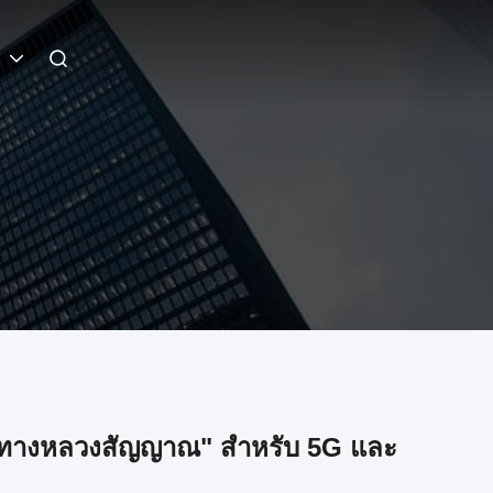
i
 "ทางหลวงสัญญาณ" สําหรับ 5G และ