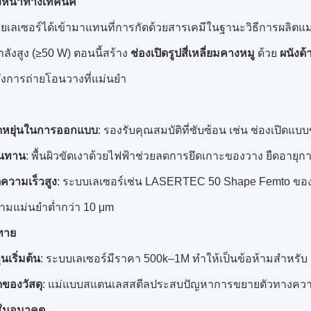
วหน้าทางเทคนิค
วยเลเซอร์ได้เข้ามาแทนที่การกัดด้วยสารเคมีในฐานะวิธีการผลิตแ
ลังสูง (≥50 W) ตอนนี้สร้าง
ช่องเปิดรูปสี่เหลี่ยมคางหมู
ด้วย
ผนังด้
ถึงการถ่ายโอนวางที่แม่นยำ
ดหยุ่นในการออกแบบ
: รองรับคุณสมบัติที่ซับซ้อน เช่น ช่องเปิ
นทาน
: พื้นผิวขัดเงาด้วยไฟฟ้าช่วยลดการยึดเกาะของวาง ยืดอาย
ความเร็วสูง
: ระบบเลเซอร์เช่น LASERTEC 50 Shape Femto ของ
วามแม่นยำต่ำกว่า 10 μm
ทาย
นเริ่มต้น
: ระบบเลเซอร์มีราคา 500k–1M ทำให้เป็นข้อห้ามสำหรั
ดของวัสดุ
: แม่แบบสแตนเลสสตีลประสบปัญหาการขยายตัวทางความร
ในอนาคต