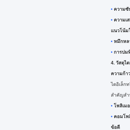
•
ความซั
•
ความเสถ
แนวโน้ม
•
หมึกหล
•
การบ่มท
4. วัสดุไ
ความก้า
ไดอิเล็กท
สำคัญสำห
•
โพลิเมอ
•
คอมโพส
ข้อดี