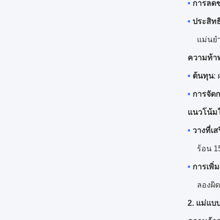
•
การลดช่
•
ประสิท
แม่นยำ
ความท้า
•
ต้นทุน
:
•
การจัด
แนวโน้ม
•
วางที่เ
ร้อน 
•
การเพิ่ม
ลองผิ
2. แม่แบ