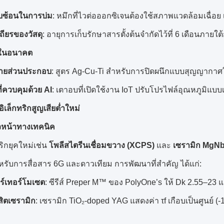
บซ้อนในการบ่ม
: หมึกที่ไวต่อออกซิเจนต้องใช้สภาพแวดล้อมเฉื่อย
ียรของวัสดุ
: อายุการเก็บรักษาสารตั้งต้นจำกัดไว้ที่ 6 เดือนภายใต
ในอนาคต
ายส่วนประกอบ
: สูตร Ag-Cu-Ti สำหรับการปิดผนึกแบบสุญญากาศ
ี่ควบคุมด้วย AI
: เตาอบที่เปิดใช้งาน IoT ปรับโปรไฟล์อุณหภูมิแบ
ดอิเล็กทริกสูญเสียต่ำใหม่
วหน้าทางเทคนิค
ริกยุคใหม่เช่น
โพลีสไตรีนเชื่อมขวาง (XCPS)
และ
เซรามิก MgN
รับการสื่อสาร 6G และดาวเทียม การพัฒนาที่สำคัญ ได้แก่:
ร์เทอร์โมเซต
: ซีรีส์ Preper M™ ของ PolyOne’s ให้ Dk 2.55–
ิตเซรามิก
: เซรามิก TiO₂-doped YAG แสดงค่า τf เกือบเป็นศูนย์ 