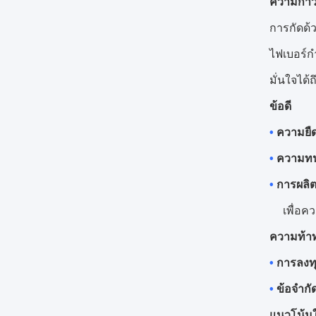
ความก้า
การกัดด้
ไฟเบอร์กำ
มั่นใจได้
ข้อดี
•
ความยื
•
ความท
•
การผลิต
เพื่อค
ความท้า
•
การลงทุ
•
ข้อจำกั
แนวโน้ม