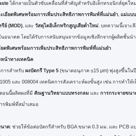
aste
ได้กลายเป็นตัวขับเคลื่อนที่สำคัญสำหรับอิเล็กทรอนิกส์ยุคใหม
ะเอียดพิเศษพร้อมการเพิ่มประสิทธิภาพการพิมพ์ที่แม่นยำ
,
แม่แบบ
รีย์ (MOD)
, และ
วัสดุไดอิเล็กทริกสูญเสียต่ำใหม่
. บทความนี้เจาะ
นอนาคต โดยได้รับการสนับสนุนจากข้อมูลเชิงลึกจากผู้ผลิตชั้นนำ
อียดพิเศษพร้อมการเพิ่มประสิทธิภาพการพิมพ์ที่แม่นยำ
วหน้าทางเทคนิค
งการสำหรับ
ผงบัดกรี Type 5
(ขนาดอนุภาค ≤15 μm) พุ่งสูงขึ้นในป
1005 และ 008004 เทคนิคการสังเคราะห์ผงขั้นสูง เช่น การทำให
อนนี้ผลิตผงที่มี
สัณฐานวิทยาแบบทรงกลม
และ
การกระจายขนาด
รพิมพ์ที่สม่ำเสมอ
ขนาด
: ช่วยให้ข้อต่อบัดกรีสำหรับ BGA ขนาด 0.3 มม. และ PCB แบ