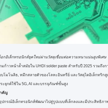
อกอิเล็กทรอนิกส์ยุคใหม่ผ่านวัสดุเชื่อมต่อความหนาแน่นสูงพิเศษ
มก้าวหน้าล้ำสมัยใน UHDI solder paste สำหรับปี 2025 รวมถึงกา
บบโมโนลิธ, หมึกสลายตัวของโลหะอินทรีย์ และวัสดุไดอิเล็กทริก
ะยุกต์ใช้ใน 5G, AI และบรรจุภัณฑ์ขั้นสูง
ำคัญ
อุปกรณ์อิเล็กทรอนิกส์พัฒนาไปสู่รูปแบบที่เล็กลงและมีประสิทธิภาพ