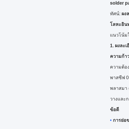
solder p
ทัศน์:
ผงล
โลหะอินท
แนวโน้มใ
1. ผงละเ
ความก้า
ความต้อ
พาสซีฟ 0
พลาสมา ต
วางและกา
ข้อดี
•
การย่อ