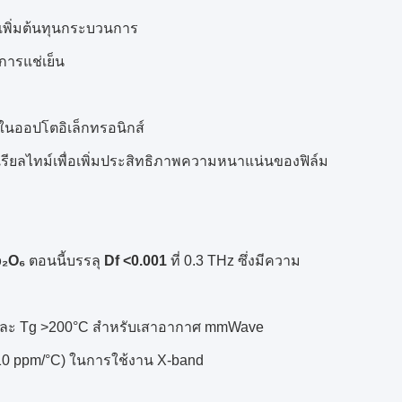
 เพิ่มต้นทุนกระบวนการ
้การแช่เย็น
ในออปโตอิเล็กทรอนิกส์
บเรียลไทม์เพื่อเพิ่มประสิทธิภาพความหนาแน่นของฟิล์ม
b₂O₆
ตอนนี้บรรลุ
Df <0.001
ที่ 0.3 THz ซึ่งมีความ
23 และ Tg >200°C สำหรับเสาอากาศ mmWave
(-10 ppm/°C) ในการใช้งาน X-band