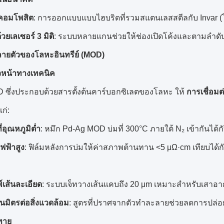
คอมโพสิต
: การออกแบบแบบไฮบริดที่รวมสแตนเลสสตีลกับ Invar
วยเลเซอร์ 3 มิติ
: ระบบหลายแกนช่วยให้ช่องเปิดโค้งและตามลำดับ
ลายตัวของโลหะอินทรีย์ (MOD)
วหน้าทางเทคนิค
 ซึ่งประกอบด้วยสารตั้งต้นคาร์บอกซิเลตของโลหะ ให้
การเชื่อมต
แก่:
่อุณหภูมิต่ำ
: หมึก Pd-Ag MOD บ่มที่ 300°C ภายใต้ N₂ เข้ากันได้กับพื
ฟฟ้าสูง
: ฟิล์มหลังการบ่มให้ค่าสภาพต้านทาน <5 μΩ·cm เทียบไ
์เส้นละเอียด
: ระบบเจ็ทวางเส้นแคบถึง 20 μm เหมาะสำหรับเสาอา
นมิตรต่อสิ่งแวดล้อม
: สูตรที่ปราศจากตัวทำละลายช่วยลดการปล่
ทาย