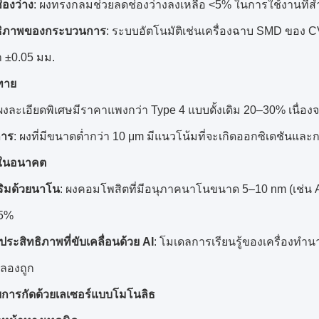
องว่าง
: ผงทรงกลมช่วยลดช่องว่างลงเหลือ <5% ในการใช้งานที่สำ
ธิภาพของกระบวนการ
: ระบบอัตโนมัติเช่นเครื่องฉาบ SMD ของ 
 ±0.05 มม.
ทาย
 ผงละเอียดพิเศษมีราคาแพงกว่า Type 4 แบบดั้งเดิม 20–30% เนื่อ
การ
: ผงที่มีขนาดต่ำกว่า 10 μm มีแนวโน้มที่จะเกิดออกซิเดชันและ
ในอนาคต
สริมด้วยนาโน
: ผงคอมโพสิตที่มีอนุภาคนาโนขนาด 5–10 nm (เช่น 
15%
ประสิทธิภาพที่ขับเคลื่อนด้วย AI
: โมเดลการเรียนรู้ของเครื่องท
ดลองถูก
บการกัดด้วยเลเซอร์แบบโมโนลิธ