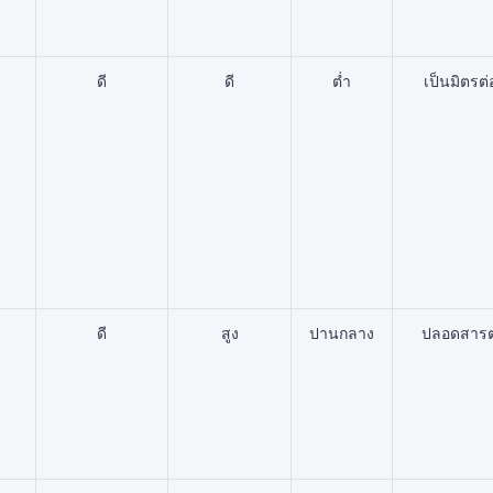
ดี
ดี
ต่ำ
เป็นมิตรต่
ดี
สูง
ปานกลาง
ปลอดสารต