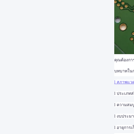
คุณต้องการ
บทบาทในกา
สภาพแวดล
l
ประเภทส่
l
ความสมบู
l
งบประมาณ
l
อายุการเ
l