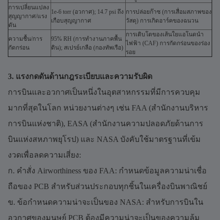
การเปลี่ยนแปลง
1e-6 torr (อวกาศ); 14.7 psi ถึง
การปล่อยก๊าซ (การเสื่อมสภาพของ
สุญญากาศ/แรง
เกือบสุญญากาศ
วัสดุ) การเกิดอาร์คของฉนวน
ดัน
การเติบโตของเส้นใยแอโนดนำ
ความชื้น/การ
95% RH (การทำงานภาคพื้น
ไฟฟ้า (CAF) การกัดกร่อนของร่อง
กัดกร่อน
ดิน); สเปรย์เกลือ (กองทัพเรือ)
รอย
3. แรงกดดันด้านกฎระเบียบและความรับผิด
การบินและอวกาศเป็นหนึ่งในอุตสาหกรรมที่มีการควบคุม
มากที่สุดในโลก หน่วยงานต่างๆ เช่น FAA (สำนักงานบริหาร
การบินแห่งชาติ), EASA (สำนักงานความปลอดภัยด้านการ
บินแห่งสหภาพยุโรป) และ NASA บังคับใช้มาตรฐานที่เข้ม
งวดเพื่อลดความเสี่ยง:
ก. คำสั่ง Airworthiness ของ FAA: กำหนดข้อมูลความน่าเชื่อ
ถือของ PCB สำหรับส่วนประกอบทุกชิ้นในเครื่องบินพาณิชย์
ข. ข้อกำหนดความน่าจะเป็นของ NASA: สำหรับการบินใน
อวกาศของมนุษย์ PCB ต้องมีความน่าจะเป็นของความล้ม