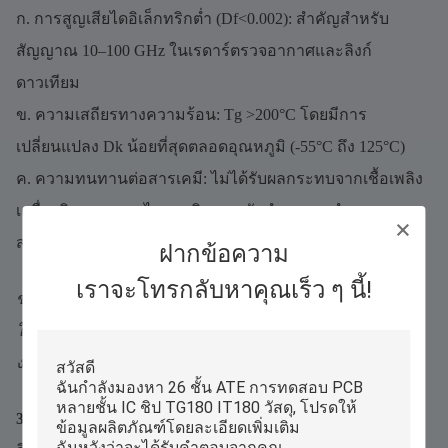
ก. การสูญเสียไดอิเล็กทริกต่ำ (Df<0.002): สำคัญสำหรับ
สัญญาณ 10–100 GHz ในเรดาร์ตรวจอากาศและลิงก์
ดาวเทียม
ข. ความเสถียรทางความร้อน: Tg >200°C โดยมีการ
เปลี่ยนแปลง Dk น้อยที่สุดตลอดอุณหภูมิ (-55°C ถึง 125°C)
ค. ความทนทานต่อสารเคมี: ไม่ได้รับผลกระทบจากเชื้อเพลิง
เครื่องบินของเหลวไฮดรอลิก และตัวทำละลายทำความ
สะอาด
ฝากข้อความ
เราจะโทรกลับหาคุณเร็ว ๆ นี้!
ข้อแลกเปลี่ยน: PTFE มีราคาแพง (3 เท่าของ FR-4) และต้อง
ใช้การเจาะ/การกัดแบบพิเศษ ซึ่งสมเหตุสมผลสำหรับการใช้
งานด้านการบินและอวกาศความถี่สูง
3. ลามิเนตที่เติมเซรามิก: ความเสถียรของมิติ