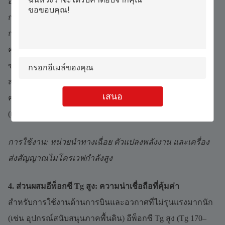
อีพ็อกซีที่เติมเซรามิก (เช่น Isola FR408HR) ทำได้ดีเยี่ยมใน
การใช้งานที่ความเสถียรของมิติเป็นสิ่งสำคัญ:
ก. CTE ต่ำ (6–8 ppm/°C): ตรงกับ CTE ของชิปซิลิคอน ลด
ความเครียดจากความร้อนบนข้อต่อบัดกรี
ข. การนำความร้อนสูง (3 W/m·K): กระจายความร้อนจาก
ส่วนประกอบที่ใช้พลังงานสูง เช่น เครื่องขยายเสียง RF
เสนอ
ค. ความแข็งแกร่ง: ทนต่อการบิดงอภายใต้การสั่นสะเทือน
(เหมาะสำหรับระบบนำวิถีขีปนาวุธ)
การใช้งาน: หน่วยนำทางเฉื่อย ตัวแปลงพลังงาน และเครื่อง
ส่งสัญญาณไมโครเวฟกำลังสูง
4. ส่วนผสมอีพ็อกซี Tg สูง: ความน่าเชื่อถือที่คุ้มค่า
สำหรับการใช้งานด้านการบินและอวกาศที่ไม่รุนแรงมากนัก
(เช่น อุปกรณ์สนับสนุนภาคพื้นดิน) อีพ็อกซี Tg สูง (Tg 170–