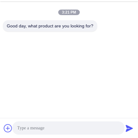
3:21 PM
Good day, what product are you looking for?
PCB มาตรฐาน IPC-A-610 D บอร์ด
บอร์ดพีซีบีหลายชั้นส
PCB หลายชั้น ความหนาทองแดง 1 oz
ที่กําหนดเอง มี 5 ชั
มม
หา ราคา ที่ ดี ที่สุด
หา ราคา ที่ 
Get a Quote
ติดต่อ