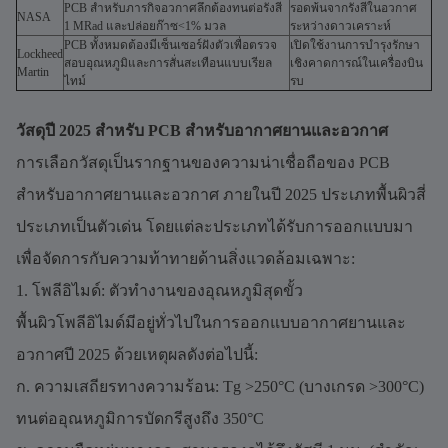
PCB สำหรับภารกิจอวกาศลึกต้องทนต่อรังสี
รอดพ้นจากรังสีในอวกาศ
NASA
1 MRad และปล่อยก๊าซ<1% มวล
ระหว่างดาวเคราะห์
PCB ทั้งหมดต้องมีเซ็นเซอร์ฝังตัวเพื่อตรวจ
เปิดใช้งานการบำรุงรักษา
Lockheed
สอบอุณหภูมิและการสั่นสะเทือนแบบเรียล
เชิงคาดการณ์ในเครื่องบิน
Martin
ไทม์
รบ
วัสดุปี 2025 สำหรับ PCB สำหรับอากาศยานและอวกาศ
การเลือกวัสดุเป็นรากฐานของความน่าเชื่อถือของ PCB
สำหรับอากาศยานและอวกาศ ภายในปี 2025 ประเภทพื้นผิวสี่
ประเภทเป็นตัวเด่น โดยแต่ละประเภทได้รับการออกแบบมา
เพื่อจัดการกับความท้าทายด้านสิ่งแวดล้อมเฉพาะ:
1. โพลีอิไมด์: ตัวทำงานของอุณหภูมิสุดขั้ว
พื้นผิวโพลีอิไมด์มีอยู่ทั่วไปในการออกแบบอากาศยานและ
อวกาศปี 2025 ด้วยเหตุผลดังต่อไปนี้:
ก. ความเสถียรทางความร้อน: Tg >250°C (บางเกรด >300°C)
ทนต่ออุณหภูมิการบัดกรีสูงถึง 350°C