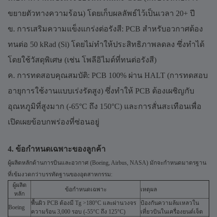
ขยายตัวทางความร้อน) โดยเก็บผลลัพธ์ไว้เป็นเวลา 20+ ปี
ข. การเสริมความแข็งแกร่งต่อรังสี: PCB สำหรับอวกาศต้อง
ทนต่อ 50 kRad (Si) โดยไม่ทำให้ประสิทธิภาพลดลง ซึ่งทำได้
โดยใช้วัสดุพิเศษ (เช่น โพลีอิไมด์ที่ทนต่อรังสี)
ค. การทดสอบคุณสมบัติ: PCB 100% ผ่าน HALT (การทดสอบ
อายุการใช้งานแบบเร่งรัดสูง) ซึ่งทำให้ PCB ต้องเผชิญกับ
อุณหภูมิที่สูงมาก (-65°C ถึง 150°C) และการสั่นสะเทือนเพื่อ
เปิดเผยข้อบกพร่องที่ซ่อนอยู่
4. ข้อกำหนดเฉพาะของลูกค้า
ผู้ผลิตหลักด้านการบินและอวกาศ (Boeing, Airbus, NASA) มักจะกำหนดมาตรฐาน
ที่เข้มงวดกว่าบรรทัดฐานของอุตสาหกรรม:
ผู้ผลิต
ข้อกำหนดเฉพาะ
เหตุผล
หลัก
พื้นผิว PCB ต้องมี Tg >180°C และผ่านวงจร
ป้องกันความล้มเหลวใน
Boeing
ความร้อน 3,000 รอบ (-55°C ถึง 125°C)
เที่ยวบินในเครื่องยนต์เจ็ต