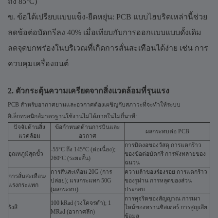
ถึง 85°C)
ข. ข้อได้เปรียบแบบแข็ง-ยืดหยุ่น: PCB แบบไฮบริดเหล่านี้ช่วย
ลดข้อต่อบัดกรีลง 40% เมื่อเทียบกับการออกแบบแบบดั้งเดิม
ลดจุดบกพร่องในบริเวณที่เกิดการสั่นสะเทือนได้ง่าย เช่น การ
ควบคุมเครื่องยนต์
2. ตัวกระตุ้นความเครียดจากสิ่งแวดล้อมที่รุนแรง
PCB สำหรับอากาศยานและอวกาศต้องเผชิญกับสภาวะที่จะทำให้ระบบ
อิเล็กทรอนิกส์มาตรฐานใช้งานไม่ได้ภายในไม่กี่นาที:
ปัจจัยด้านสิ่ง
ข้อกำหนดด้านการบินและ
ผลกระทบต่อ PCB
แวดล้อม
อวกาศ
การบิดงอของวัสดุ การแตกร้าว
-55°C ถึง 145°C (ต่อเนื่อง);
อุณหภูมิสุดขั้ว
ของข้อต่อบัดกรี การพังทลายของ
260°C (ระยะสั้น)
ฉนวน
การสั่นสะเทือน 20G (การ
ความล้าของร่องรอย การแตกร้าว
การสั่นสะเทือน/
ปล่อย); แรงกระแทก 50G
ของรูผ่าน การหลุดของส่วน
แรงกระแทก
(ผลกระทบ)
ประกอบ
การทุจริตของสัญญาณ การเผา
100 kRad (วงโคจรต่ำ); 1
รังสี
ไหม้ของทรานซิสเตอร์ การสูญเสีย
MRad (อวกาศลึก)
ข้อมูล